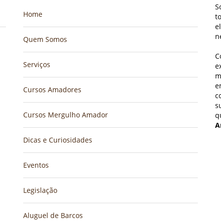
S
Home
t
e
n
Quem Somos
C
Serviços
e
m
e
Cursos Amadores
c
s
Cursos Mergulho Amador
q
A
Dicas e Curiosidades
Eventos
Legislação
Aluguel de Barcos