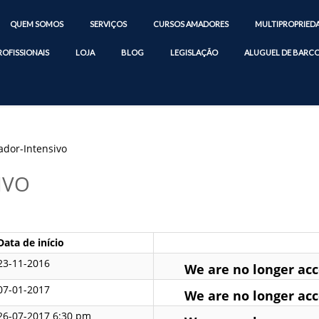
QUEM SOMOS
SERVIÇOS
CURSOS AMADORES
MULTIPROPRIED
ROFISSIONAIS
LOJA
BLOG
LEGISLAÇÃO
ALUGUEL DE BARC
dor-Intensivo
IVO
Data de início
23-11-2016
We are no longer acce
07-01-2017
We are no longer acce
26-07-2017 6:30 pm