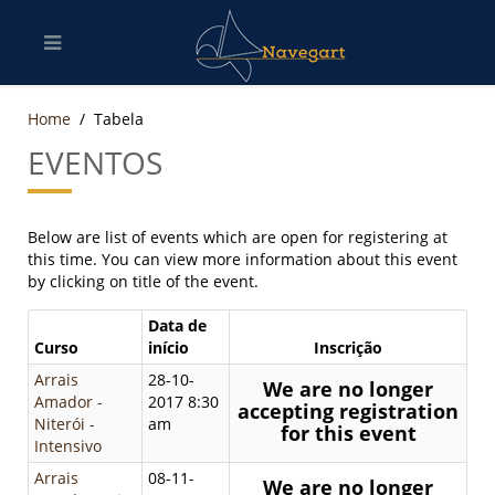
Home
Tabela
EVENTOS
Below are list of events which are open for registering at
this time. You can view more information about this event
by clicking on title of the event.
Data de
Curso
início
Inscrição
Arrais
28-10-
We are no longer
Amador -
2017 8:30
accepting registration
Niterói -
am
for this event
Intensivo
Arrais
08-11-
We are no longer