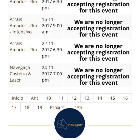
Amador - Rio
2017 6:30
accepting registration
pm
for this event
Arrais
15-11-
We are no longer
Amador - Rio
2017 9:00
accepting registration
- Intensivo
am
for this event
Arrais
22-11-
We are no longer
Amador - Rio
2017 6:30
accepting registration
pm
for this event
Navegaçã
24-11-
We are no longer
Costeira &
2017 7:00
accepting registration
Lazer
pm
for this event
Início
Ant
10
11
12
13
14
15
16
17
18
19
Próximo
Fim